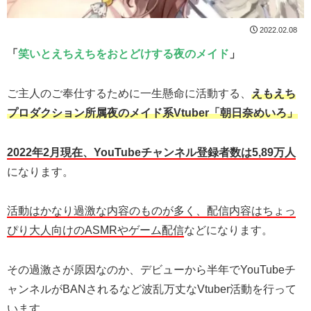
2022.02.08
「
笑いとえちえちをおとどけする夜のメイド
」
ご主人のご奉仕するために一生懸命に活動する、
えもえち
プロダクション所属夜のメイド系Vtuber「朝日奈めいろ」
2022年2月現在、YouTubeチャンネル登録者数は5,89万人
になります。
活動はかなり過激な内容のものが多く、配信内容はちょっ
ぴり大人向けのASMRやゲーム配信
などになります。
その過激さが原因なのか、デビューから半年でYouTubeチ
ャンネルがBANされるなど波乱万丈なVtuber活動を行って
います。