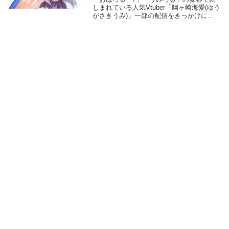
しまれている人気Vtuber「幽ヶ崎海愛(ゆう
がさきうみ)」一部の配信をきっかけに
「サイコパスエロガキ」の不名誉な愛称ま
でもつ彼女。幽ヶ崎海愛のYouTubeチャン
ネル登録者数は2021年9月現在、10...