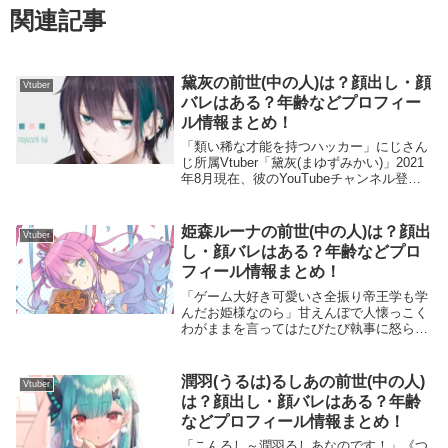
関連記事
黛灰の前世(中の人)は？顔出し・顔
Vtuber
バレはある？年齢などプロフィー
ル情報まとめ！
「類い稀な才能を持つハッカー」にじさん
じ所属Vtuber「黛灰(まゆずみかい)」2021
年8月現在、彼のYouTubeチャンネル登録
者数は44,5万人になります。彼のYouTube
の配信には細かいルールがあり、「ルール
を守るように」と配信で...
姫森ルーナの前世(中の人)は？顔出
Vtuber
し・顔バレはある？年齢などプロ
フィール情報まとめ！
「ゲーム大好き可愛いさ全振り帝王学も学
んだお姫様なのら」甘えんぼで人懐っこく
わがままを言ってはたびたび執事に怒られ
ている、お菓子の国のお姫様。ピアノ演奏
や料理が得意、ホロライブ4期生
Vtuber「姫森ルーナ」 2022年2月現在、
潤羽(うるは)るしあの前世(中の人)
Vtuber
YouTu...
は？顔出し・顔バレはある？年齢
などプロフィール情報まとめ！
「こんるし～潤羽るしあなのです！」《つ