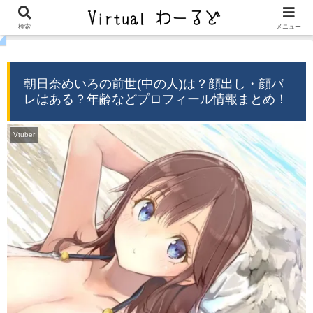
気になるを届ける−バーチャル情報局−
検索
メニュー
朝日奈めいろの前世(中の人)は？顔出し・顔バ
レはある？年齢などプロフィール情報まとめ！
Vtuber