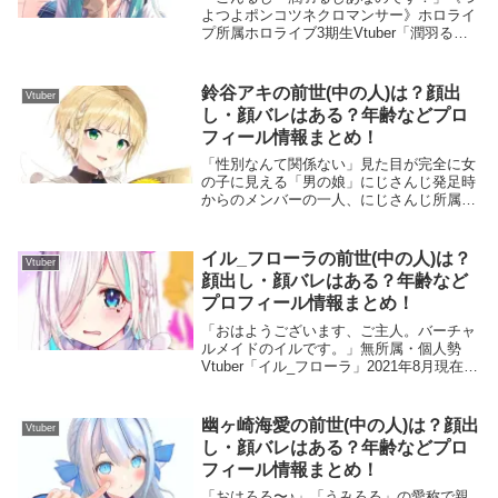
よつよポンコツネクロマンサー》ホロライ
プ所属ホロライブ3期生Vtuber「潤羽るし
あ」 2022年2月現在、YouTubeチャンネル
登録者数は157万人 になります。潤羽るし
あは2020年11月までの段...
鈴谷アキの前世(中の人)は？顔出
Vtuber
し・顔バレはある？年齢などプロ
フィール情報まとめ！
「性別なんて関係ない」見た目が完全に女
の子に見える「男の娘」にじさんじ発足時
からのメンバーの一人、にじさんじ所属
Vtuber「鈴谷アキ」周囲の人を騙すのが大
好きで、性格は腹黒い・・でも可愛いから
何でも許される！今回はそんな鈴谷アキの
イル_フローラの前世(中の人)は？
Vtuber
前世(中...
顔出し・顔バレはある？年齢など
プロフィール情報まとめ！
「おはようございます、ご主人。バーチャ
ルメイドのイルです。」無所属・個人勢
Vtuber「イル_フローラ」2021年8月現在、
YouTubeチャンネル登録者数は6,32万人に
なります。好きなことは「オムライスに文
字を書くこと」というだけあって...
幽ヶ崎海愛の前世(中の人)は？顔出
Vtuber
し・顔バレはある？年齢などプロ
フィール情報まとめ！
「おはろる〜♪」「うみろる」の愛称で親