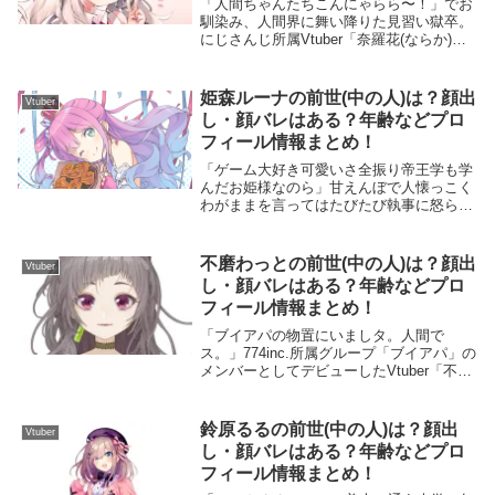
「人間ちゃんたちこんにゃらら〜！」でお
馴染み、人間界に舞い降りた見習い獄卒。
にじさんじ所属Vtuber「奈羅花(ならか)」
彼女のYouTubeチャンネル登録者数は2021
年8月現在、23,2万人になります。対人系
のゲームがとにかく大好きで、...
姫森ルーナの前世(中の人)は？顔出
Vtuber
し・顔バレはある？年齢などプロ
フィール情報まとめ！
「ゲーム大好き可愛いさ全振り帝王学も学
んだお姫様なのら」甘えんぼで人懐っこく
わがままを言ってはたびたび執事に怒られ
ている、お菓子の国のお姫様。ピアノ演奏
や料理が得意、ホロライブ4期生
Vtuber「姫森ルーナ」 2022年2月現在、
不磨わっとの前世(中の人)は？顔出
Vtuber
YouTu...
し・顔バレはある？年齢などプロ
フィール情報まとめ！
「ブイアパの物置にいましタ。人間で
ス。」774inc.所属グループ「ブイアパ」の
メンバーとしてデビューしたVtuber「不磨
(ふま)わっと」2021年8月現在のYouTubeチ
ャンネル登録者数は3,73万人になります。
FPSゲームが好きなよ...
鈴原るるの前世(中の人)は？顔出
Vtuber
し・顔バレはある？年齢などプロ
フィール情報まとめ！