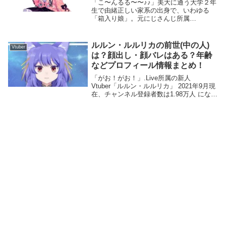
「こ〜んるる〜〜♪♪」美大に通う大学２年
生で由緒正しい家系の出身で、いわゆる
「箱入り娘」。元にじさんじ所属
Vtuber「鈴原るる」世間知らずなところを
直そうと配信を始めた彼女は、色々なこと
に挑戦する好奇心旺盛な性格です。透き通
ルルン・ルルリカの前世(中の人)
Vtuber
るようなとても...
は？顔出し・顔バレはある？年齢
などプロフィール情報まとめ！
「がお！がお！」.Live所属の新人
Vtuber「ルルン・ルルリカ」 2021年9月現
在、チャンネル登録者数は1.98万人 になり
ます。魔王をめざしてるなか、魔界から転
生してきた「獣人の魔女」という彼女。好
奇心が旺盛で人間の文化に興味があり...