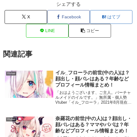
シェアする
X
Facebook
はてブ
LINE
コピー
関連記事
イル_フローラの前世(中の人)は？
Vtuber
顔出し・顔バレはある？年齢など
プロフィール情報まとめ！
「おはようございます、ご主人。バーチャ
ルメイドのイルです。」無所属・個人勢
Vtuber「イル_フローラ」2021年8月現在、
YouTubeチャンネル登録者数は6,32万人に
なります。好きなことは「オムライスに文
字を書くこと」というだけあって...
奈羅花の前世(中の人)は？顔出し・
Vtuber
顔バレはある？ママやパパは？年
齢などプロフィール情報まとめ！