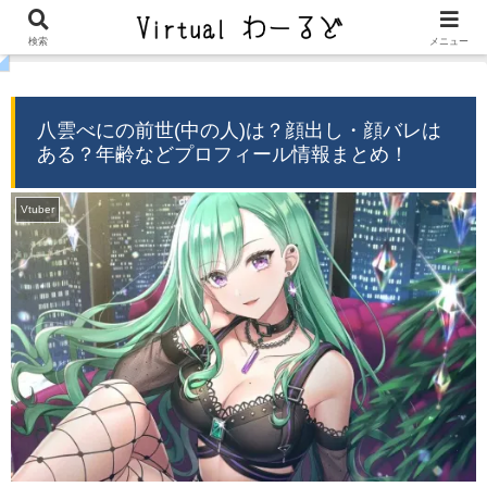
気になるを届ける−バーチャル情報局−
検索
メニュー
八雲べにの前世(中の人)は？顔出し・顔バレは
ある？年齢などプロフィール情報まとめ！
Vtuber