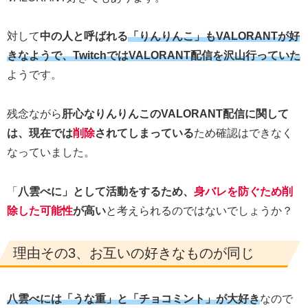
対して
中の人と呼ばれる
「りんりんこ」もVALORANTが好
きなようで、TwitchではVALORANT配信を沢山行っていた
ようです。
残念ながら
肝心なりんりんこのVALORANT配信に関して
は、現在では
削除
されてしまっている
ため確認はできなく
なっていました。
「
八雲べに」として活動をするため、
身バレを防ぐため削
除した可能性
が高い
と考えられるのではないでしょうか？
理由その3、お互いの好きなものが同じ
八雲べには「うな重」と「チョコミント」が大好き
なので