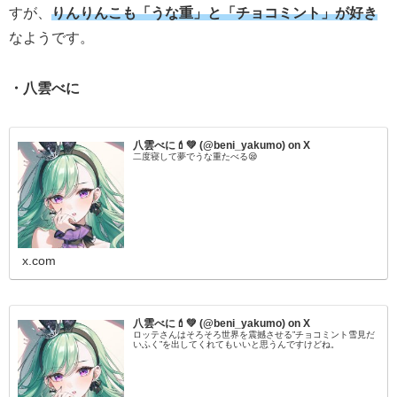
すが、
りんりんこも「うな重」と「チョコミント」が好き
なようです。
・八雲べに
八雲べに💄💚 (@beni_yakumo) on X
二度寝して夢でうな重たべる😪
x.com
八雲べに💄💚 (@beni_yakumo) on X
ロッテさんはそろそろ世界を震撼させる”チョコミント雪見だ
いふく”を出してくれてもいいと思うんですけどね。