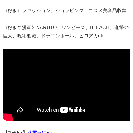
《好き》ファッション、ショッピング、コスメ美容品収集
《好きな漫画》NARUTO、ワンピース、BLEACH、進撃の
巨人、呪術廻戦。ドラゴンボール、ヒロアカetc…
【Twitter】
八雲べに