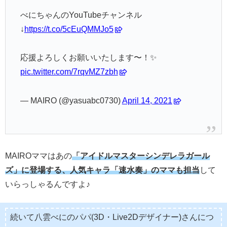
べにちゃんのYouTubeチャンネル
↓
https://t.co/5cEuQMMJo5
応援よろしくお願いいたします〜！✨
pic.twitter.com/7rqvMZ7zbh
— MAIRO (@yasuabc0730)
April 14, 2021
MAIROママはあの
「アイドルマスターシンデレラガール
ズ」に登場する、人気キャラ「速水奏」のママも担当
して
いらっしゃるんですよ♪
続いて八雲べにのパパ(3D・Live2Dデザイナー)さんにつ